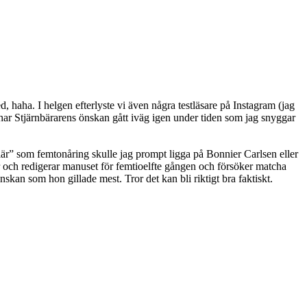
, haha. I helgen efterlyste vi även några testläsare på Instagram (jag
 har Stjärnbärarens önskan gått iväg igen under tiden som jag snyggar
riär” som femtonåring skulle jag prompt ligga på Bonnier Carlsen eller
ter och redigerar manuset för femtioelfte gången och försöker matcha
 önskan som hon gillade mest. Tror det kan bli riktigt bra faktiskt.