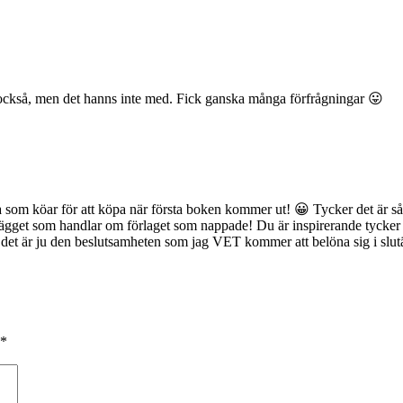
 också, men det hanns inte med. Fick ganska många förfrågningar 😛
som köar för att köpa när första boken kommer ut! 😀 Tycker det är så ku
nlägget som handlar om förlaget som nappade! Du är inspirerande tycke
h det är ju den beslutsamheten som jag VET kommer att belöna sig i slu
*