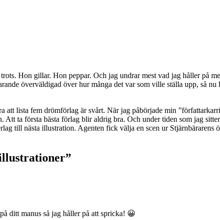
trots. Hon gillar. Hon peppar. Och jag undrar mest vad jag håller på med
tfarande överväldigad över hur många det var som ville ställa upp, så nu
 att lista fem drömförlag är svårt. När jag påbörjade min ”författarkar
. Att ta första bästa förlag blir aldrig bra. Och under tiden som jag sit
erlag till nästa illustration. Agenten fick välja en scen ur Stjärnbärarens
illustrationer
”
på ditt manus så jag håller på att spricka! 😀