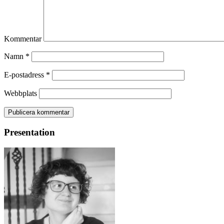
Kommentar
Namn
*
E-postadress
*
Webbplats
Presentation