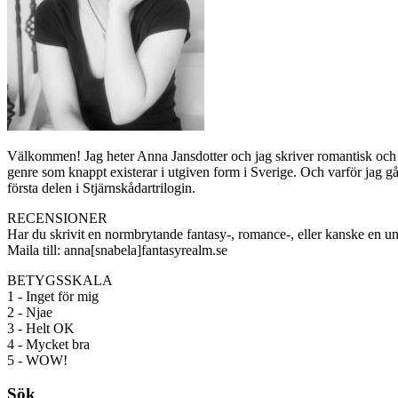
Välkommen! Jag heter Anna Jansdotter och jag skriver romantisk och n
genre som knappt existerar i utgiven form i Sverige. Och varför jag 
första delen i Stjärnskådartrilogin.
RECENSIONER
Har du skrivit en normbrytande fantasy-, romance-, eller kanske en u
Maila till: anna[snabela]fantasyrealm.se
BETYGSSKALA
1 - Inget för mig
2 - Njae
3 - Helt OK
4 - Mycket bra
5 - WOW!
Sök