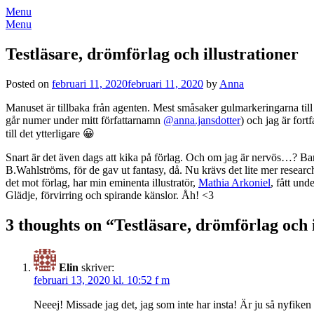
Menu
Menu
Testläsare, drömförlag och illustrationer
Posted on
februari 11, 2020
februari 11, 2020
by
Anna
Manuset är tillbaka från agenten. Mest småsaker gulmarkeringarna till 
går numer under mitt författarnamn
@anna.jansdotter
) och jag är for
till det ytterligare 😀
Snart är det även dags att kika på förlag. Och om jag är nervös…? Bara
B.Wahlströms, för de gav ut fantasy, då. Nu krävs det lite mer research
det mot förlag, har min eminenta illustratör,
Mathia Arkoniel
, fått und
Glädje, förvirring och spirande känslor. Åh! <3
3 thoughts on “
Testläsare, drömförlag och 
Elin
skriver:
februari 13, 2020 kl. 10:52 f m
Neeej! Missade jag det, jag som inte har insta! Är ju så nyfiken 