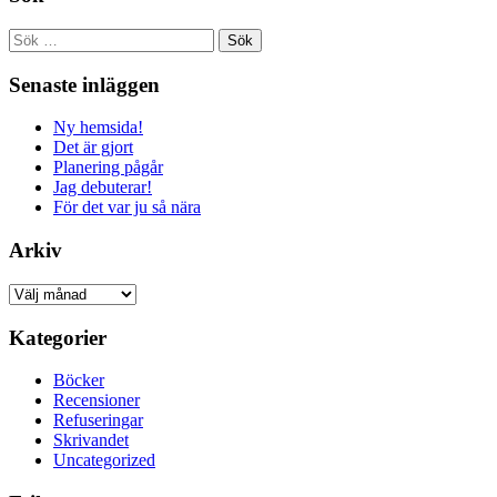
Sök
efter:
Senaste inläggen
Ny hemsida!
Det är gjort
Planering pågår
Jag debuterar!
För det var ju så nära
Arkiv
Arkiv
Kategorier
Böcker
Recensioner
Refuseringar
Skrivandet
Uncategorized