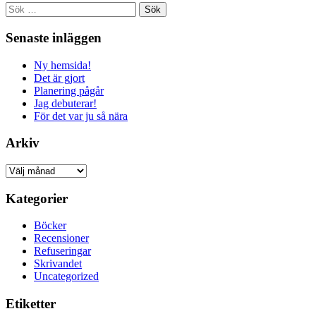
Sök
efter:
Senaste inläggen
Ny hemsida!
Det är gjort
Planering pågår
Jag debuterar!
För det var ju så nära
Arkiv
Arkiv
Kategorier
Böcker
Recensioner
Refuseringar
Skrivandet
Uncategorized
Etiketter