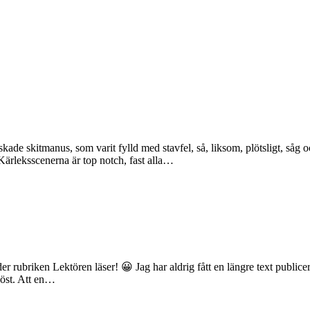
ade skitmanus, som varit fylld med stavfel, så, liksom, plötsligt, såg o
. Kärleksscenerna är top notch, fast alla…
der rubriken Lektören läser! 😀 Jag har aldrig fått en längre text publicera
slöst. Att en…