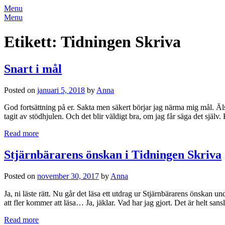
Menu
Menu
Etikett:
Tidningen Skriva
Snart i mål
Posted on
januari 5, 2018
by
Anna
God fortsättning på er. Sakta men säkert börjar jag närma mig mål. Älsk
tagit av stödhjulen. Och det blir väldigt bra, om jag får säga det själv
Read more
Stjärnbärarens önskan i Tidningen Skriva
Posted on
november 30, 2017
by
Anna
Ja, ni läste rätt. Nu går det läsa ett utdrag ur Stjärnbärarens önskan un
att fler kommer att läsa… Ja, jäklar. Vad har jag gjort. Det är helt san
Read more