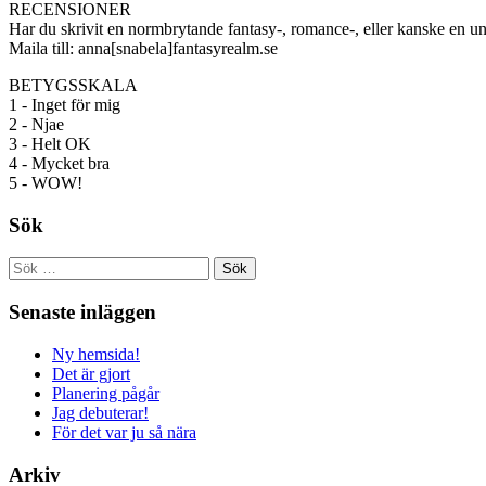
RECENSIONER
Har du skrivit en normbrytande fantasy-, romance-, eller kanske en u
Maila till: anna[snabela]fantasyrealm.se
BETYGSSKALA
1 - Inget för mig
2 - Njae
3 - Helt OK
4 - Mycket bra
5 - WOW!
Sök
Sök
efter:
Senaste inläggen
Ny hemsida!
Det är gjort
Planering pågår
Jag debuterar!
För det var ju så nära
Arkiv