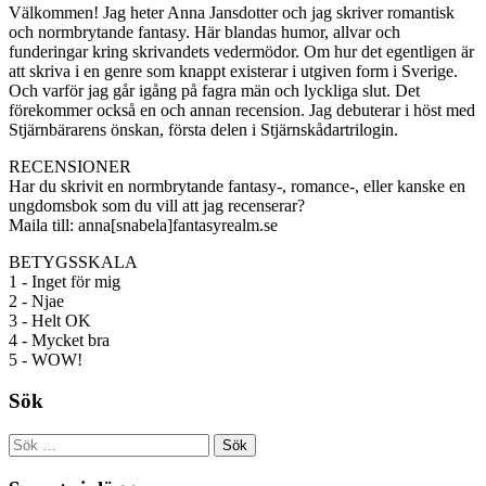
Välkommen! Jag heter Anna Jansdotter och jag skriver romantisk
och normbrytande fantasy. Här blandas humor, allvar och
funderingar kring skrivandets vedermödor. Om hur det egentligen är
att skriva i en genre som knappt existerar i utgiven form i Sverige.
Och varför jag går igång på fagra män och lyckliga slut. Det
förekommer också en och annan recension. Jag debuterar i höst med
Stjärnbärarens önskan, första delen i Stjärnskådartrilogin.
RECENSIONER
Har du skrivit en normbrytande fantasy-, romance-, eller kanske en
ungdomsbok som du vill att jag recenserar?
Maila till: anna[snabela]fantasyrealm.se
BETYGSSKALA
1 - Inget för mig
2 - Njae
3 - Helt OK
4 - Mycket bra
5 - WOW!
Sök
Sök
efter: