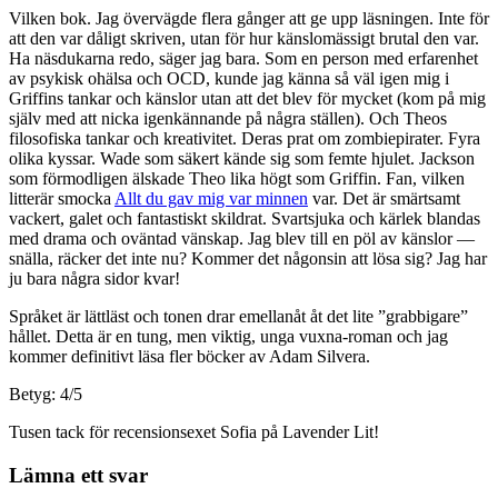
Vilken bok. Jag övervägde flera gånger att ge upp läsningen. Inte för
att den var dåligt skriven, utan för hur känslomässigt brutal den var.
Ha näsdukarna redo, säger jag bara. Som en person med erfarenhet
av psykisk ohälsa och OCD, kunde jag känna så väl igen mig i
Griffins tankar och känslor utan att det blev för mycket (kom på mig
själv med att nicka igenkännande på några ställen). Och Theos
filosofiska tankar och kreativitet. Deras prat om zombiepirater. Fyra
olika kyssar. Wade som säkert kände sig som femte hjulet. Jackson
som förmodligen älskade Theo lika högt som Griffin. Fan, vilken
litterär smocka
Allt du gav mig var minnen
var. Det är smärtsamt
vackert, galet och fantastiskt skildrat. Svartsjuka och kärlek blandas
med drama och oväntad vänskap. Jag blev till en pöl av känslor —
snälla, räcker det inte nu? Kommer det någonsin att lösa sig? Jag har
ju bara några sidor kvar!
Språket är lättläst och tonen drar emellanåt åt det lite ”grabbigare”
hållet. Detta är en tung, men viktig, unga vuxna-roman och jag
kommer definitivt läsa fler böcker av Adam Silvera.
Betyg: 4/5
Tusen tack för recensionsexet Sofia på Lavender Lit!
Lämna ett svar