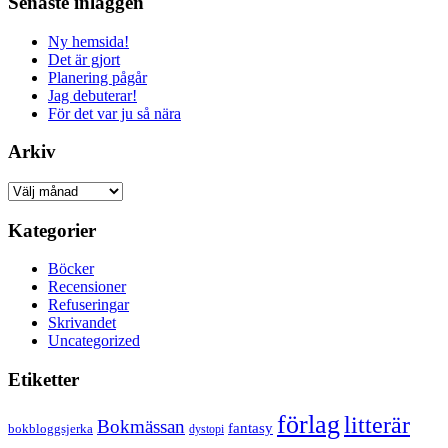
Senaste inläggen
Ny hemsida!
Det är gjort
Planering pågår
Jag debuterar!
För det var ju så nära
Arkiv
Arkiv
Kategorier
Böcker
Recensioner
Refuseringar
Skrivandet
Uncategorized
Etiketter
förlag
litterär
Bokmässan
fantasy
bokbloggsjerka
dystopi