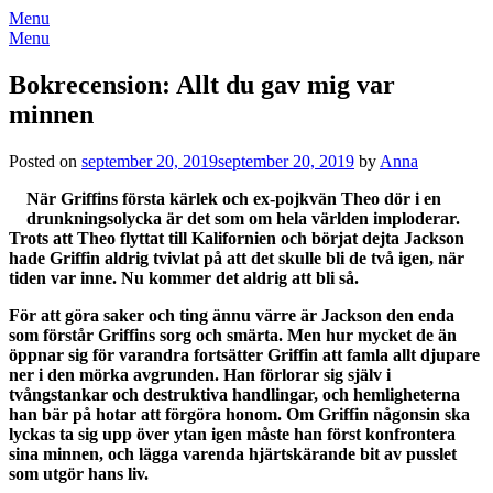
Menu
Menu
Bokrecension: Allt du gav mig var
minnen
Posted on
september 20, 2019
september 20, 2019
by
Anna
När Griffins första kärlek och ex-pojkvän Theo dör i en
drunkningsolycka är det som om hela världen imploderar.
Trots att Theo flyttat till Kalifornien och börjat dejta Jackson
hade Griffin aldrig tvivlat på att det skulle bli de två igen, när
tiden var inne. Nu kommer det aldrig att bli så.
För att göra saker och ting ännu värre är Jackson den enda
som förstår Griffins sorg och smärta. Men hur mycket de än
öppnar sig för varandra fortsätter Griffin att famla allt djupare
ner i den mörka avgrunden. Han förlorar sig själv i
tvångstankar och destruktiva handlingar, och hemligheterna
han bär på hotar att förgöra honom. Om Griffin någonsin ska
lyckas ta sig upp över ytan igen måste han först konfrontera
sina minnen, och lägga varenda hjärtskärande bit av pusslet
som utgör hans liv.