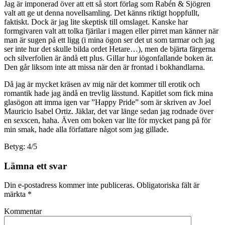
Jag är imponerad över att ett så stort förlag som Rabén & Sjögren
valt att ge ut denna novellsamling. Det känns riktigt hoppfullt,
faktiskt. Dock är jag lite skeptisk till omslaget. Kanske har
formgivaren valt att tolka fjärilar i magen eller pirret man känner när
man är sugen på ett ligg (i mina ögon ser det ut som tarmar och jag
ser inte hur det skulle bilda ordet Hetare…), men de bjärta färgerna
och silverfolien är ändå ett plus. Gillar hur iögonfallande boken är.
Den går liksom inte att missa när den är frontad i bokhandlarna.
Då jag är mycket kräsen av mig när det kommer till erotik och
romantik hade jag ändå en trevlig lässtund. Kapitlet som fick mina
glasögon att imma igen var ”Happy Pride” som är skriven av Joel
Mauricio Isabel Ortiz. Jäklar, det var länge sedan jag rodnade över
en sexscen, haha. Även om boken var lite för mycket pang på för
min smak, hade alla författare något som jag gillade.
Betyg: 4/5
Lämna ett svar
Din e-postadress kommer inte publiceras.
Obligatoriska fält är
märkta
*
Kommentar