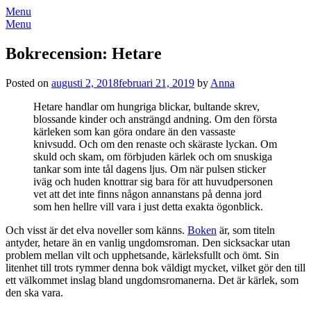
Menu
Menu
Bokrecension: Hetare
Posted on
augusti 2, 2018
februari 21, 2019
by
Anna
Hetare handlar om hungriga blickar, bultande skrev,
blossande kinder och ansträngd andning. Om den första
kärleken som kan göra ondare än den vassaste
knivsudd. Och om den renaste och skäraste lyckan. Om
skuld och skam, om förbjuden kärlek och om snuskiga
tankar som inte tål dagens ljus. Om när pulsen sticker
iväg och huden knottrar sig bara för att huvudpersonen
vet att det inte finns någon annanstans på denna jord
som hen hellre vill vara i just detta exakta ögonblick.
Och visst är det elva noveller som känns.
Boken
är, som titeln
antyder, hetare än en vanlig ungdomsroman. Den sicksackar utan
problem mellan vilt och upphetsande, kärleksfullt och ömt. Sin
litenhet till trots rymmer denna bok väldigt mycket, vilket gör den till
ett välkommet inslag bland ungdomsromanerna. Det är kärlek, som
den ska vara.