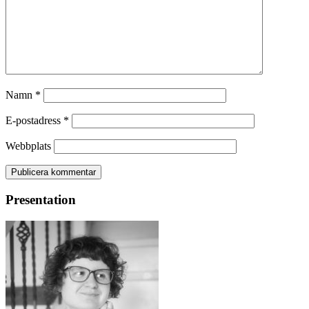
Namn
*
E-postadress
*
Webbplats
Presentation