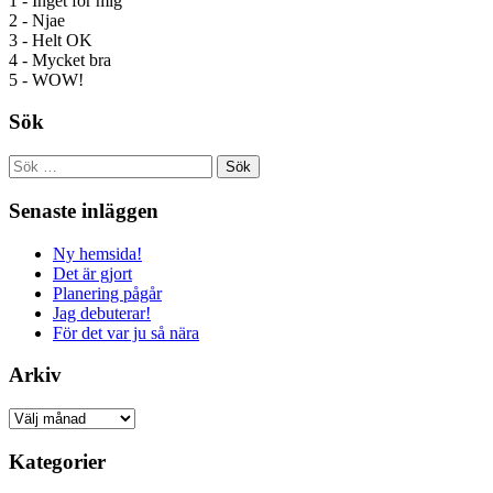
1 - Inget för mig
2 - Njae
3 - Helt OK
4 - Mycket bra
5 - WOW!
Sök
Sök
efter:
Senaste inläggen
Ny hemsida!
Det är gjort
Planering pågår
Jag debuterar!
För det var ju så nära
Arkiv
Arkiv
Kategorier