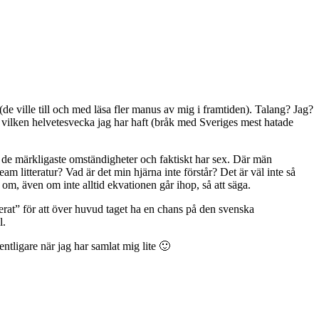
(de ville till och med läsa fler manus av mig i framtiden). Talang? Jag?
 vilken helvetesvecka jag har haft (bråk med Sveriges mest hatade
r de märkligaste omständigheter och faktiskt har sex. Där män
 litteratur? Vad är det min hjärna inte förstår? Det är väl inte så
sa om, även om inte alltid ekvationen går ihop, så att säga.
terat” för att över huvud taget ha en chans på den svenska
l.
entligare när jag har samlat mig lite 🙂