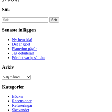
5 - WOW!
Sök
Sök
efter:
Senaste inläggen
Ny hemsida!
Det är gjort
Planering pågår
Jag debuterar!
För det var ju så nära
Arkiv
Arkiv
Kategorier
Böcker
Recensioner
Refuseringar
Skrivandet