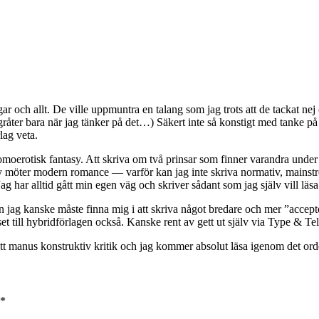
r och allt. De ville uppmuntra en talang som jag trots att de tackat nej 
råter bara när jag tänker på det…) Säkert inte så konstigt med tanke på
lag veta.
omoerotisk fantasy. Att skriva om två prinsar som finner varandra unde
sy möter modern romance — varför kan jag inte skriva normativ, mainstream
. Jag har alltid gått min egen väg och skriver sådant som jag själv vill lä
men jag kanske måste finna mig i att skriva något bredare och mer ”accep
 till hybridförlagen också. Kanske rent av gett ut själv via Type & Tel
e mitt manus konstruktiv kritik och jag kommer absolut läsa igenom det ord
*