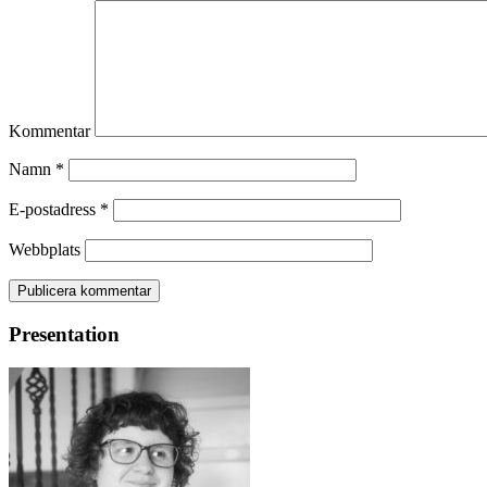
Kommentar
Namn
*
E-postadress
*
Webbplats
Presentation