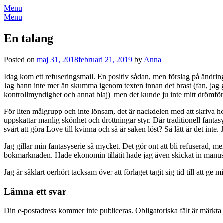
Menu
Menu
En talang
Posted on
maj 31, 2018
februari 21, 2019
by
Anna
Idag kom ett refuseringsmail. En positiv sådan, men förslag på ändringa
Jag hann inte mer än skumma igenom texten innan det brast (fan, jag g
kontrollmyndighet och annat blaj), men det kunde ju inte mitt drömför
För liten målgrupp och inte lönsam, det är nackdelen med att skriva h
uppskattar manlig skönhet och drottningar styr. Där traditionell fanta
svårt att göra Love till kvinna och så är saken löst? Så lätt är det inte
Jag gillar min fantasyserie så mycket. Det gör ont att bli refuserad, 
bokmarknaden. Hade ekonomin tillåtit hade jag även skickat in manuset
Jag är såklart oerhört tacksam över att förlaget tagit sig tid till att g
Lämna ett svar
Din e-postadress kommer inte publiceras.
Obligatoriska fält är märkta